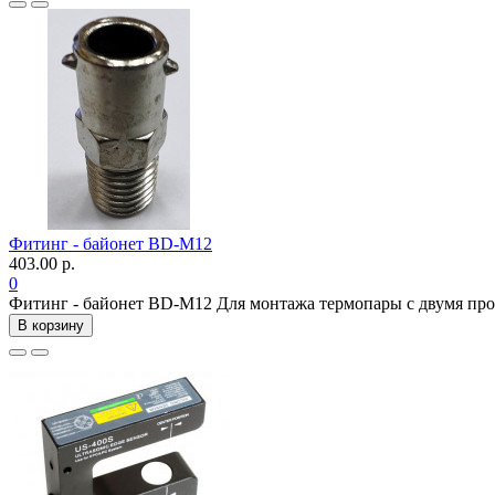
Фитинг - байонет ВD-М12
403.00 р.
0
Фитинг - байонет ВD-М12 Для монтажа термопары с двумя пром
В корзину