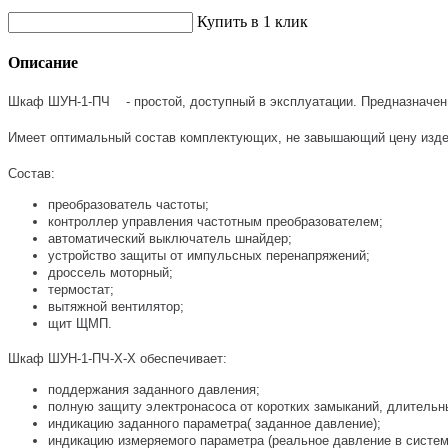
Купить в 1 клик
Описание
Шкаф ШУН-1-ПЧ - простой, доступный в эксплуатации. Предназначен
Имеет оптимальный состав комплектующих, не завышающий цену изде
Состав:
преобразователь частоты;
контроллер управления частотным преобразователем;
автоматический выключатель шнайдер;
устройство защиты от импульсных перенапряжений;
дроссель моторный;
термостат;
вытяжной вентилятор;
щит ЩМП.
Шкаф ШУН-1-ПЧ-Х-Х обеспечивает:
поддержания заданного давления;
полную защиту электронасоса от коротких замыканий, длительн
индикацию заданного параметра( заданное давление);
индикацию измеряемого параметра (реальное давление в систем